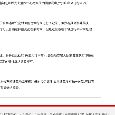
属实的,可以先去监控中心把当天的图像调出,并打印出来进行申诉。
子警察违章只是对你的违章行为进行了记录，但没有具体的处罚决
你可以自由选择接受处理的时间，但最迟应该在车辆进行年审前处理
证、身份证及处罚单(若无可不带)，去当地交警大队或各支队打印违章
上指定的银行缴纳罚款即可。
本去车辆违章地或车辆注册地接受处理,如果违章没有扣分的话,可以直
付宝等缴纳罚款。
们
|
联系我们
|
加入我们
|
广告服务
|
用户协议
|
免责声明
|
网站地图
|
意见反馈
|