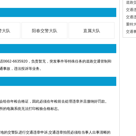
道路
交通
交通
重特
警大队
阳春交警大队
直属大队
交通
662-6635920，负责暂无，突发事件等特殊任务的道路交通管制和
通事故，违法投诉等业务。
会给你年检合格证，因此必须在年检前去处理违章并且缴纳好罚款。
所的电脑系统无法打印检验合格标志。
当地的交警队进行交通违章申诉,交通违章拍照必须给当事人出事清晰的