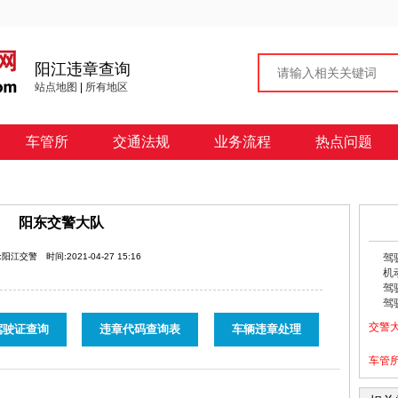
阳江违章查询
站点地图
|
所有地区
车管所
交通法规
业务流程
热点问题
阳东交警大队
:阳江交警
时间:2021-04-27 15:16
驾
机
驾
驾
交警
驾驶证查询
违章代码查询表
车辆违章处理
车管