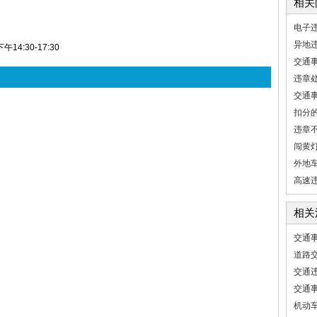
相关
电子
异地
14:30-17:30
交通
违章
交通
扣分
违章
闯黄
外地
高速
相关
交通
道路
交通
交通
机动