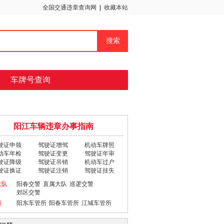
全国交通违章查询网
|
收藏本站
车牌号查询
阳江车辆违章办事指南
驶证申领
驾驶证增驾
机动车牌照
动车年检
驾驶证变更
驾驶证年审
驶证降级
驾驶证吊销
机动车过户
驶证换证
驾驶证注销
驾驶证挂失
大队
阳春交警
直属大队
巡逻交警
郊区交警
所
阳东车管所
阳春车管所
江城车管所